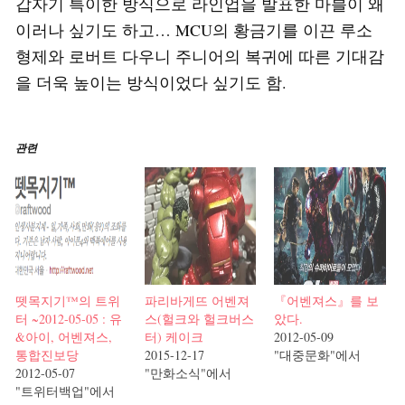
갑자기 특이한 방식으로 라인업을 발표한 마블이 왜
이러나 싶기도 하고… MCU의 황금기를 이끈 루소
형제와 로버트 다우니 주니어의 복귀에 따른 기대감
을 더욱 높이는 방식이었다 싶기도 함.
관련
뗏목지기™의 트위
파리바게뜨 어벤져
『어벤져스』를 보
터 ~2012-05-05 : 유
스(헐크와 헐크버스
았다.
&아이, 어벤져스,
터) 케이크
2012-05-09
통합진보당
2015-12-17
"대중문화"에서
2012-05-07
"만화소식"에서
"트위터백업"에서