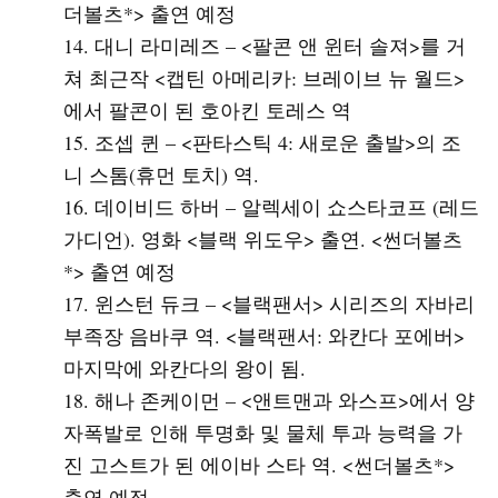
더볼츠*> 출연 예정
대니 라미레즈 – <팔콘 앤 윈터 솔져>를 거
쳐 최근작 <캡틴 아메리카: 브레이브 뉴 월드>
에서 팔콘이 된 호아킨 토레스 역
조셉 퀸 – <판타스틱 4: 새로운 출발>의 조
니 스톰(휴먼 토치) 역.
데이비드 하버 – 알렉세이 쇼스타코프 (레드
가디언). 영화 <블랙 위도우> 출연. <썬더볼츠
*> 출연 예정
윈스턴 듀크 – <블랙팬서> 시리즈의 자바리
부족장 음바쿠 역. <블랙팬서: 와칸다 포에버>
마지막에 와칸다의 왕이 됨.
해나 존케이먼 – <앤트맨과 와스프>에서 양
자폭발로 인해 투명화 및 물체 투과 능력을 가
진 고스트가 된 에이바 스타 역. <썬더볼츠*>
출연 예정.