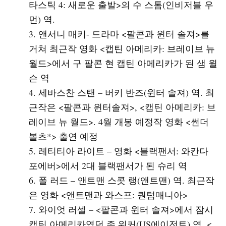
타스틱 4: 새로운 출발>의 수 스톰(인비저블 우
먼) 역.
앤서니 매키- 드라마 <팔콘과 윈터 솔져>를
거쳐 최근작 영화 <캡틴 아메리카: 브레이브 뉴
월드>에서 구 팔콘 현 캡틴 아메리카가 된 샘 윌
슨 역
세바스찬 스탠 – 버키 반즈(윈터 솔져) 역. 최
근작은 <팔콘과 윈터솔져>, <캡틴 아메리카: 브
레이브 뉴 월드>. 4월 개봉 예정작 영화 <썬더
볼츠*> 출연 예정
레티티아 라이트 – 영화 <블랙팬서: 와칸다
포에버>에서 2대 블랙팬서가 된 슈리 역
폴 러드 – 앤트맨 스콧 랭(앤트맨) 역. 최근작
은 영화 <앤트맨과 와스프: 퀀텀매니아>
와이엇 러셀 – <팔콘과 윈터 솔져>에서 잠시
캡틴 아메리카였던 존 워커(US에이전트) 역. <