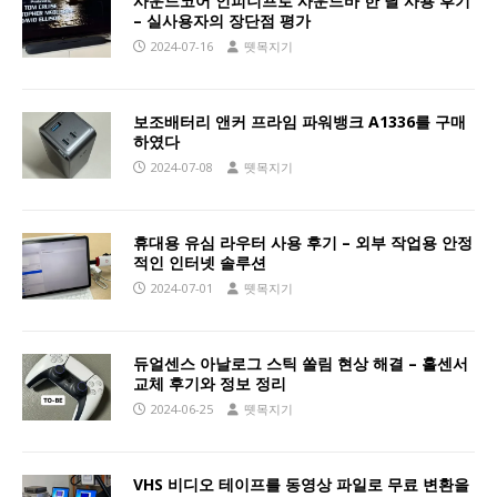
사운드코어 인피니프로 사운드바 한 달 사용 후기
– 실사용자의 장단점 평가
2024-07-16
뗏목지기
보조배터리 앤커 프라임 파워뱅크 A1336를 구매
하였다
2024-07-08
뗏목지기
휴대용 유심 라우터 사용 후기 – 외부 작업용 안정
적인 인터넷 솔루션
2024-07-01
뗏목지기
듀얼센스 아날로그 스틱 쏠림 현상 해결 – 홀센서
교체 후기와 정보 정리
2024-06-25
뗏목지기
VHS 비디오 테이프를 동영상 파일로 무료 변환을