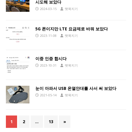
시도해 보았다
2024-03-15
뗏목지기
5G 폰이지만 LTE 요금제로 바꿔 보았다
2023-11-08
뗏목지기
이중 인증 합시다
2023-10-31
뗏목지기
눈이 아파서 USB 온열안대를 사서 써 보았다
2021-05-14
뗏목지기
1
2
…
13
»