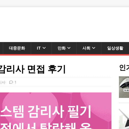
대중문화
IT
만화
사회
일상생활
 감리사 면접 후기
인
리사
1