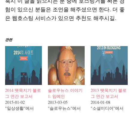
혹시 이 글을 읽으시는 분 중에 호스팅거를 써본 경
험이 있으신 분들은 조언을 해주셨으면 한다. 더 좋
은 웹호스팅 서비스가 있으면 추천도 해주시길.
관련
2014 뗏목지기 블로
슬로우뉴스 이야기
2013 뗏목지기 블로
그 연간 보고서
1: 임예인
그 연간 보고서
2015-01-02
2013-03-05
2014-01-08
"일상생활"에서
"슬로우뉴스"에서
"소셜미디어"에서