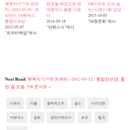
뗏목지기™의 트위
한국을 배경으로 한
[에이전트 오브 쉴
터 ~2012-05-05 : 유
어벤져스 웹툰 나온
드] 시즌3 1화 감상
&아이, 어벤져스,
다.
2015-10-05
통합진보당
2014-09-18
"대중문화"에서
2012-05-07
"만화소식"에서
"트위터백업"에서
Next Read:
뗏목지기™의 트위터 ~2012-05-12 : 통합진보당, 흥
한 글 모음, YB 콘서트 »
닉퓨리
마블
블랙위도우
쉴드
아이언맨
어벤져스
영화
캡틴아메리카
토르
헐크