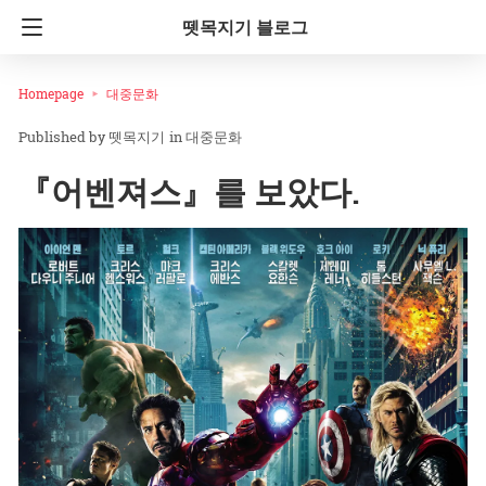
뗏목지기 블로그
Homepage
대중문화
뗏목지기
in
대중문화
『어벤져스』를 보았다.