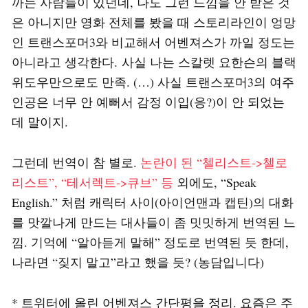
까는 사람들이 있던데, 나도 그런 느낌을 안 받은 것
은 아니지만 영화 전체를 봤을 때 스토리라인이 엉망
인 트랜스포머3와 비교해서 어벤져스가 까일 정도는
아니라고 생각한다. 사실 나는 스칼렛 요한슨의 블랙
위도우만으로도 만족. (…) 사실 트랜스포머3의 여주
인공은 너무 안 예뻐서 감정 이입(응?)이 안 되었는
데 말이지.
그런데 번역이 참 별로.
논란이 된 “첼리스트->첼로
리스트”, “테서렉트->큐브” 등
외에도, “Speak
English.” 처럼 캐릭터 사이(아이언맨과 캡틴)의 대화
를 맛깔나게 만드는 대사들이 좀 밋밋하게 번역된 느
낌. 기억에 “알아듣게 말해” 정도로 번역된 듯 한데,
나라면 “짖지 말고”라고 했을 듯? (농담입니다)
* 트위터에 올린 어벤져스 간단평을 정리. 요즘은 주