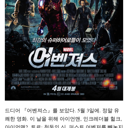
드디어 『어벤져스』를 보았다. 5월 3일에. 정말 유
쾌한 영화. 이 날을 위해 아이언맨, 인크레더블 헐크,
아이언맨2, 토르: 천둥의 신, 퍼스트 어벤져를 빼놓지