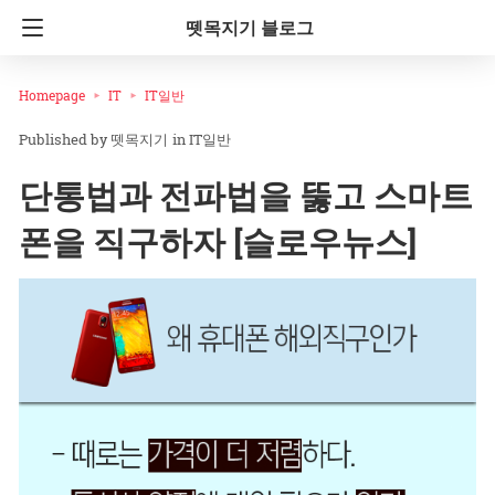
뗏목지기 블로그
Homepage
IT
IT일반
뗏목지기
in
IT일반
단통법과 전파법을 뚫고 스마트
폰을 직구하자 [슬로우뉴스]