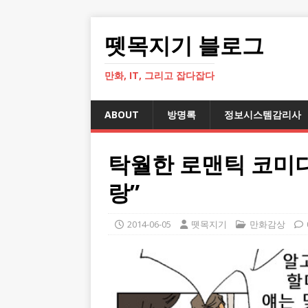
뗏목지기 블로그
만화, IT, 그리고 잡다잡다
ABOUT
방명록
정보시스템감리사
탁월한 로맨틱 코미디
랑”
2014-06-05
뗏목지기
만화감상