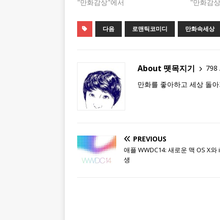
"만화감상"에서
"만화감상
다음
로맨틱코미디
만화속세상
About 뗏목지기
798 
만화를 좋아하고 세상 돌아
PREVIOUS
애플 WWDC14: 새로운 맥 OS X와 
생