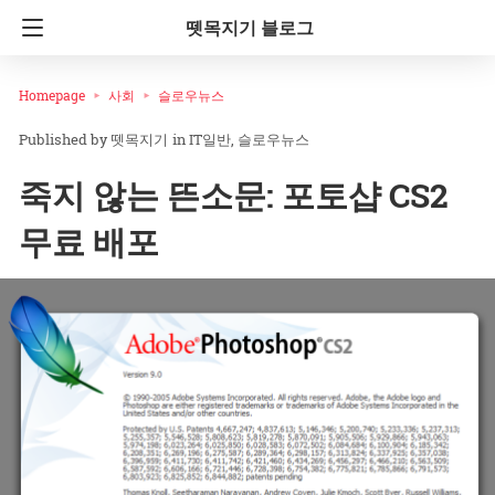
뗏목지기 블로그
Homepage
사회
슬로우뉴스
뗏목지기
in
IT일반
슬로우뉴스
죽지 않는 뜬소문: 포토샵 CS2
무료 배포