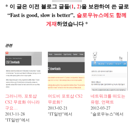
* 이 글은 이전 블로그 글들(
1
,
2
)을 보완하여 쓴 글로
“Fast is good, slow is better”,
슬로우뉴스에도 함께
게재
하였습니다 *
관련
그러니까, 포토샵
어도비 포토샵 CS2
네트워크를 떠도는
CS2 무료화 아니라
무료화?
유령, 언팩트
구요…
2013-02-21
2012-03-27
2013-11-28
"IT일반"에서
"슬로우뉴스"에서
"IT일반"에서