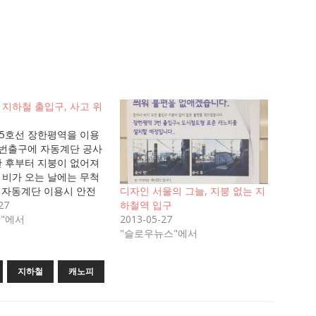
 지하철 출입구, 사고 위
5호선 장한평역을 이용
3번출구에 자동계단 공사
난 후부터 지붕이 없어져
 비가 오는 날에는 무척
 자동계단 이용시 안전
디자인 서울의 그늘, 지붕 없는 지
손잡이를 꼭 잡아야 하는
27
하철역 입구
가 오는 날에는 손잡이가
"에서
2013-05-27
 때문. 지붕 없는 지하철
"슬로우뉴스"에서
사고 위험 높다 5678호선
하는 서울특별시도시철도
지하철
캐노피
(1577-5678)로도 민
 있고 평소에 유용하게
내가…