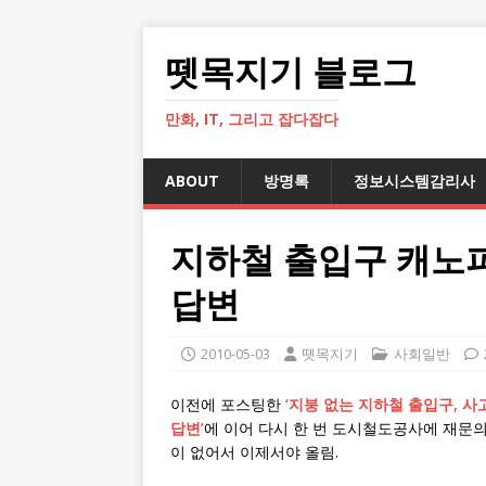
뗏목지기 블로그
만화, IT, 그리고 잡다잡다
ABOUT
방명록
정보시스템감리사
지하철 출입구 캐노피
답변
2010-05-03
뗏목지기
사회일반
이전에 포스팅한
‘지붕 없는 지하철 출입구, 사
답변’
에 이어 다시 한 번 도시철도공사에 재문의
이 없어서 이제서야 올림.