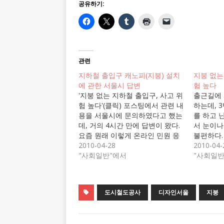
공유하기:
관련
지하철 출입구 캐노피(지붕) 설치
지붕 없는
에 관한 서울시 답변
험 높다
'지붕 없는 지하철 출입구, 사고 위
출근길에 
험 높다'(클릭) 포스팅에서 관련 내
하는데, 
용을 서울시에 문의하였다고 했는
를 하고 
데, 거의 4시간 만에 답변이 왔다.
서 눈이나
요즘 원래 이렇게 온라인 민원 응
불편하다.
답이 빠른 건지? 그러나 요약하자
2010-04-28
을 위해 
2010-04-
면 핑퐁치기. 지하철 출입구 캐노
"사회일반"에서
데, 눈비
"사회일반
피(지붕) 설치에 관한 서울시 답변
젖어 있기
서울시 전자민원 사이트(클릭)에
출입구, 
올린 민원 내용은 아래와 같다. 민
을 운영
도시철도공사
디자인서울
지붕
원제목 : 지하철 출입구 디자인 관
공사는 문자
련…
원을 받고
이용(차