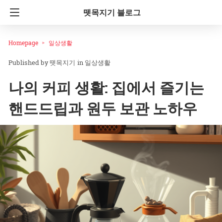
뗏목지기 블로그
Homepage
일상생활
뗏목지기
in
일상생활
나의 커피 생활: 집에서 즐기는
핸드드립과 원두 보관 노하우