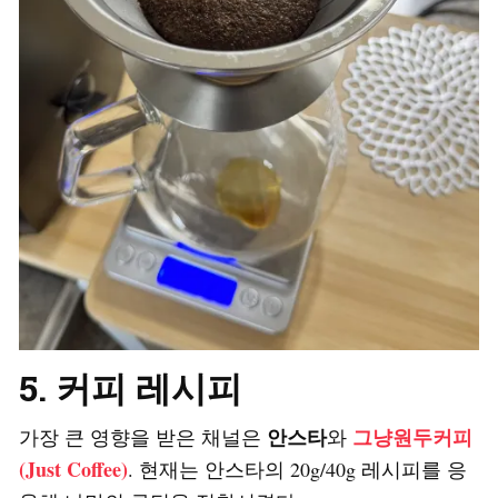
5. 커피 레시피
안스타
그냥원두커피
가장 큰 영향을 받은 채널은
와
(Just Coffee)
. 현재는 안스타의 20g/40g 레시피를 응