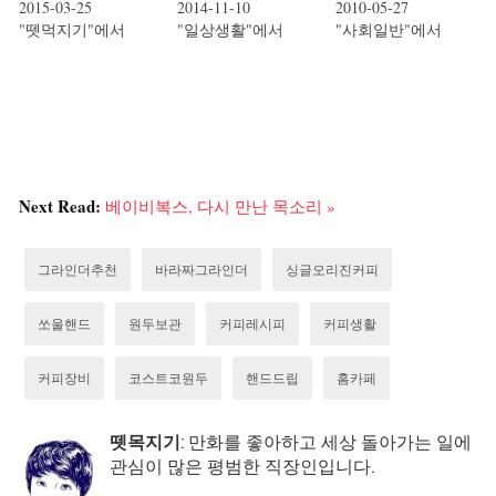
2015-03-25
2014-11-10
2010-05-27
"뗏먹지기"에서
"일상생활"에서
"사회일반"에서
Next Read:
베이비복스, 다시 만난 목소리 »
그라인더추천
바라짜그라인더
싱글오리진커피
쏘울핸드
원두보관
커피레시피
커피생활
커피장비
코스트코원두
핸드드립
홈카페
뗏목지기
: 만화를 좋아하고 세상 돌아가는 일에
관심이 많은 평범한 직장인입니다.