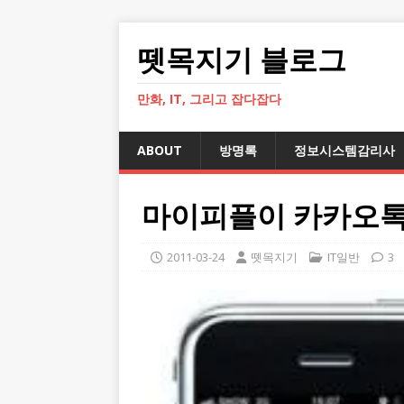
뗏목지기 블로그
만화, IT, 그리고 잡다잡다
ABOUT
방명록
정보시스템감리사
마이피플이 카카오톡
2011-03-24
뗏목지기
IT일반
3