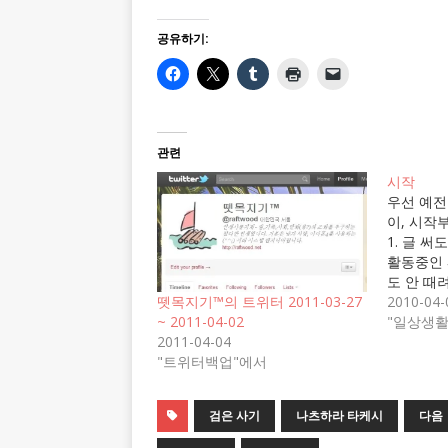
공유하기:
관련
시작
우선 예전
이, 시작부
1. 글 써
활동중인 
도 안 때
뉴가 있었
2010-04-
뗏목지기™의 트위터 2011-03-27
뜸해져서 
"일상생활
~ 2011-04-02
차원에서 
2011-04-04
억한다. 
"트위터백업"에서
인데, 블
서 개인적
검은 사기
나츠하라 타케시
다음
2007년
…