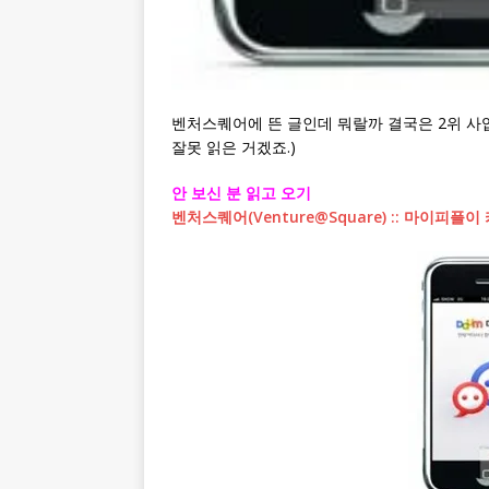
벤처스퀘어에 뜬 글인데 뭐랄까 결국은 2위 사
잘못 읽은 거겠죠.)
안 보신 분 읽고 오기
벤처스퀘어(Venture@Square) :: 마이피