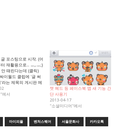
 글 포스팅으로 시작. (어
터 재활용으로... ㅡ,.ㅡ;)
도 안 때린다는데 (클릭)
싸이월드 클럽에 '글 써
려'라는 제목의 게시판 메
다. 아마도 다들 활동이
02
챗 헤드 등 페이스북 앱 새 기능 간
운영자가 홧김에 독려
"에서
단 사용기
쓴 제목이었던 걸로 기
2013-04-17
그 제목을 보면서 썼던 글
"소셜미디어"에서
로그를 시작하는 시점에
으로 의미있는 글이라
마이피플
벤처스퀘어
서울문화사
카카오톡
에 끄적였던 것을 포스팅.