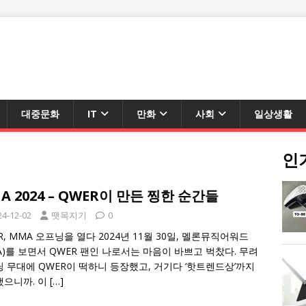
대중문화
IT
만화
사회
일상생활
인
A 2024 – QWER이 만든 찡한 순간들
24-12-02
뗏목지기
0
R, MMA 오프닝을 열다 2024년 11월 30일, 멜론뮤직어워드
A)를 보면서 QWER 팬인 나로서는 마음이 바쁘고 벅찼다. 무려
 무대에 QWER이 떡하니 등장했고, 거기다 ‘핫트렌드상’까지
했으니까. 이
[…]