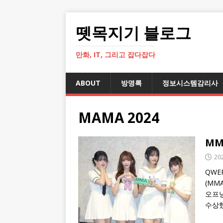
뗏목지기 블로그
만화, IT, 그리고 잡다잡다
ABOUT
방명록
정보시스템감리사
MAMA 2024
MM
20
QWE
(MM
오프닝
수상