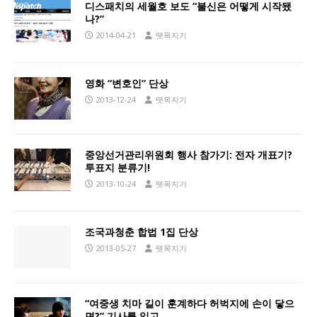
디스패치의 세월호 보도 “불신은 어떻게 시작됐
나?”
2014-04-21
뗏목지기
영화 “변호인” 단상
2013-12-24
뗏목지기
중앙선거관리위원회 행사 참가기: 전자 개표기?
투표지 분류기!
2013-10-24
뗏목지기
조국과청춘 합법 1집 단상
2013-05-27
뗏목지기
“여중생 치마 길이 훈계하다 허벅지에 손이 닿으
면?” 기사를 읽고