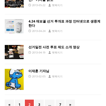
2013-05-22
뗏목지기
4.24 재보궐 선거 투개표 과정 인터넷으로 생중계
한다
2013-04-24
뗏목지기
선거일전 사전 투표 제도 소개 영상
2013-04-19
뗏목지기
이재훈 기자님
2013-02-05
뗏목지기
«
1
2
3
…
7
»