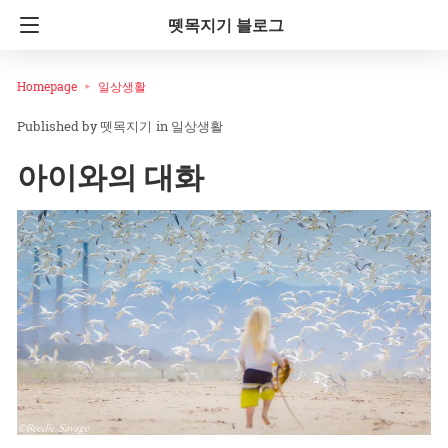
뗏목지기 블로그
Homepage
일상생활
뗏목지기
in
일상생활
아이와의 대화