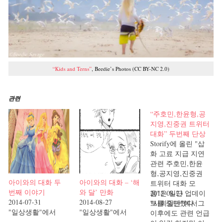
“Kids and Terns”
, Beedie’s Photos (CC BY-NC 2.0)
관련
“주호민,한윤형,공
지영,진중권 트위터
대화” 두번째 단상
Storify에 올린 "삽
화 고료 지급 지연
관련 주호민,한윤
형,공지영,진중권
아이와의 대화 두
아이와의 대화 – ‘해
트위터 대화 모
번째 이야기
와 달’ 만화
음"은 일단 업데이
2012-08-23
2014-07-31
2014-08-27
트를 중단했다. 그
"사회일반"에서
"일상생활"에서
"일상생활"에서
이후에도 관련 언급