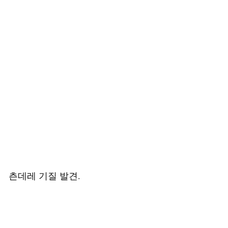
츤데레 기질 발견.