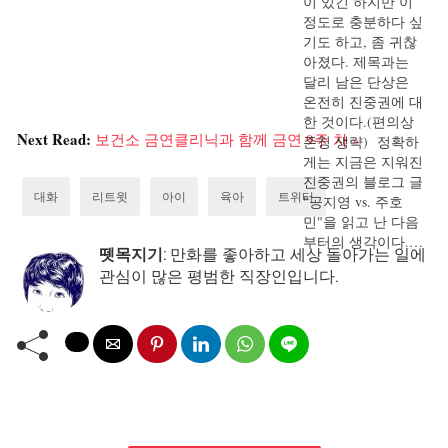
이 있긴 하지만 이
정도로 충분하다 싶
기도 하고, 좀 귀찮
아졌다. 제목과는
달리 남은 단상은
온전히 진중권에 대
한 것이다.(편의상
Next Read:
보건소 금연클리닉과 함께 금연 9주 차 »
존칭 생략) 정확하
게는 지금은 지워진
진중권의 블로그 글
대화
리트윗
아이
육아
트위터
"공지영 vs. 주호
민"을 읽고 난 다음
부터의 생각이다.…
뗏목지기
: 만화를 좋아하고 세상 돌아가는 일에
관심이 많은 평범한 직장인입니다.