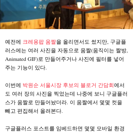
예전에
크레용팝 움짤
을 올리면서도 썼지만, 구글플
러스에는 여러 사진을 자동으로 움짤(움직이는 짤방,
Animated GIF)로 만들어주거나 사진에 필터를 넣어
주는 기능이 있다.
이번에
박원순 서울시장 후보의 블로거 간담회
에서
도 여러 장의 사진을 찍었는데 나중에 보니 구글플러
스가 움짤로 만들어놨더라. 이 움짤에서 몇몇 컷을
빼고 편집해서 올려본다.
구글플러스 포스트를 임베드하면 몇몇 모바일 환경