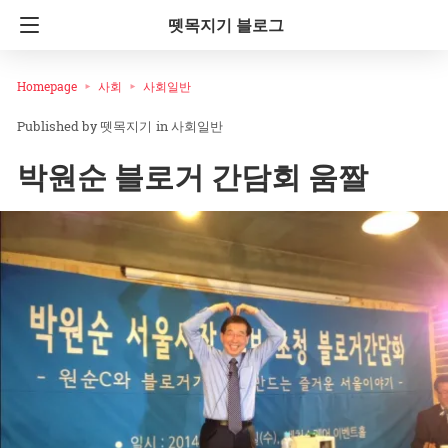
뗏목지기 블로그
Homepage
사회
사회일반
뗏목지기
in
사회일반
박원순 블로거 간담회 움짤