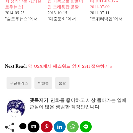
회 정리: 7문 7답 [슬
집 기능으로 만들어
터 2011-07-03 ~
로우뉴스]
진 크레용팝 움짤
2011-07-09
2014-05-23
2013-10-15
2011-07-11
"슬로우뉴스"에서
"대중문화"에서
"트위터백업"에서
Next Read:
맥 OSX에서 패스워드 없이 SSH 접속하기 »
구글플러스
박원순
움짤
뗏목지기
: 만화를 좋아하고 세상 돌아가는 일에
관심이 많은 평범한 직장인입니다.