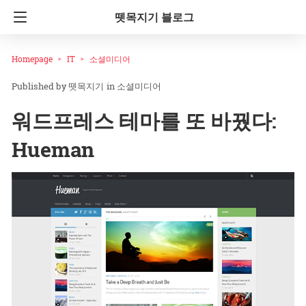
뗏목지기 블로그
Homepage
IT
소셜미디어
뗏목지기
in
소셜미디어
워드프레스 테마를 또 바꿨다:
Hueman