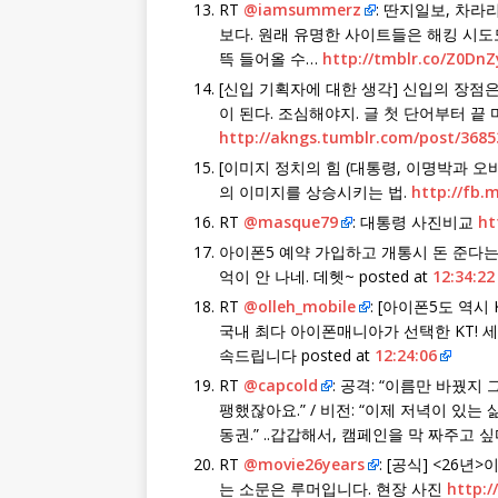
RT
@iamsummerz
: 딴지일보, 차라
보다. 원래 유명한 사이트들은 해킹 시도
뜩 들어올 수…
http://tmblr.co/Z0Dn
[신입 기획자에 대한 생각] 신입의 장점은
이 된다. 조심해야지. 글 첫 단어부터 끝
http://akngs.tumblr.com/post/368
[이미지 정치의 힘 (대통령, 이명박과 오
의 이미지를 상승시키는 법.
http://fb.
RT
@masque79
: 대통령 사진비교
ht
아이폰5 예약 가입하고 개통시 돈 준다
억이 안 나네. 데헷~ posted at
12:34:22
RT
@olleh_mobile
: [아이폰5도 역시 
국내 최다 아이폰매니아가 선택한 KT! 세계
속드립니다 posted at
12:24:06
RT
@capcold
: 공격: “이름만 바꿨
팽했잖아요.” / 비전: “이제 저녁이 있는 
동권.” ..갑갑해서, 캠페인을 막 짜주고 싶다.
RT
@movie26years
: [공식] <26
는 소문은 루머입니다. 현장 사진
http:/