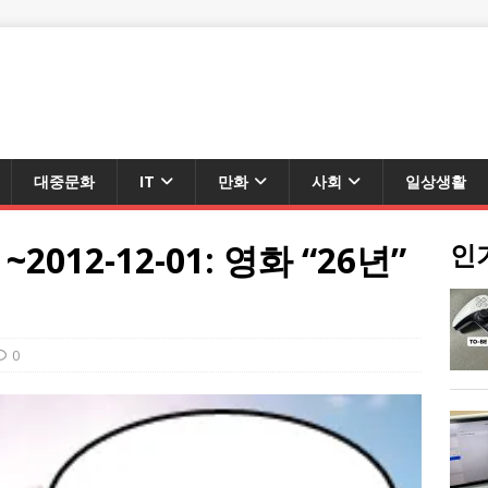
대중문화
IT
만화
사회
일상생활
12-12-01: 영화 “26년”
인
0