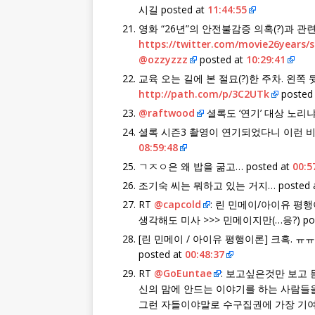
시길 posted at
11:44:55
영화 “26년”의 안전불감증 의혹(?)과 
https://twitter.com/movie26years/
@ozzyzzz
posted at
10:29:41
교육 오는 길에 본 절묘(?)한 주차. 왼쪽 뒷
http://path.com/p/3C2UTk
posted
@raftwood
셜록도 ‘연기’ 대상 노리냐… 
셜록 시즌3 촬영이 연기되었다니 이런 
08:59:48
ㄱㅈㅇ은 왜 밥을 굶고… posted at
00:5
조기숙 씨는 뭐하고 있는 거지… posted 
RT
@capcold
: 린 민메이/아이유 평
생각해도 미사 >>> 민메이지만(…응?) pos
[린 민메이 / 아이유 평행이론] 크흑. ㅠㅠ
posted at
00:48:37
RT
@GoEuntae
: 보고싶은것만 보고
신의 맘에 안드는 이야기를 하는 사람들
그런 자들이야말로 수구집권에 가장 기여하는