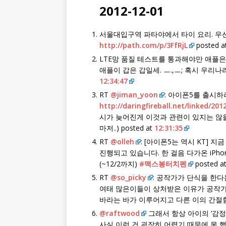
2012-12-01
서울대입구역 파타야에서 타이 요리. 우선 타이
http://path.com/p/3FfRjL
posted a
LTE망 품질 테스트를 통과해야만 애플
애플이 갑은 갑일세. ㅡ.,ㅡ; 혹시 우리
12:34:47
RT
@jiman_yoon
: 아이폰5를 출시하
http://daringfireball.net/linked/201
시가 늦어진게 이것과 관련이 있지는 않
마저..) posted at
12:31:35
RT
@olleh
: [아이폰5는 역시 KT] 지
진행되고 있습니다. 한 걸음 다가온 iPho
(~12/2까지)
#맥스봉터치펜
posted a
RT
@so_picky
: 공작가가 단식을 한
여태 많은이들이 상처받은 이유가 공작가
바라는 바가 이루어지고 다른 이의 간절함도 
@raftwood
그래서 항상 아이의 ‘감정
사실 이런 건 굉장히 어렵기 때문에 못 했