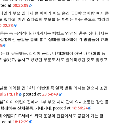
ed at
00:26:09
일의 부모 밑에서 큰 아이가 어느 순간 ‘OO야 엄마랑 얘기 좀
도 있다고. 이런 스타일의 부모를 둔 아이는 마음 속으로 ‘차라리
0:22:33
 북돋음 등 긍정적이라 여겨지는 방법도 ‘감정의 홍수’ 상태에서는
 상황에선 공감을 통해 홍수 상태를 해소해야 위 방법들이 효과
6
 꽤 유용했음. 감정에 공감, 너 대화법이 아닌 나 대화법 등
 좋았고, 놓치고 있었던 부분도 새로 알게되었던 것도 많았고.
널로 예약한 건 14차. 이번엔 꼭 일찍 받을 의지는 없으니 조건
2BiGTtLTh
posted at
23:54:49
실” 아이 어린이집에서 1부 부모-자녀 관계 의사소통법 강연 듣
함께하는 신체활동. 기대기대. posted at
18:56:24
게 어떨까” IT서비스 위탁 운영의 관점에서도 공감이 가는 글.
ted at
18:12:29