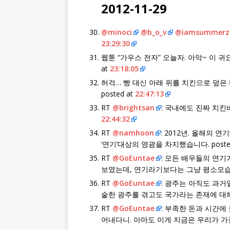
2012-11-29
@minoci
@b_o_v
@iamsummerz
23:29:30
웹툰 “가우스 전자” 오늘자. 아악~ 이
at
23:18:05
허걱… 빵 대신 아래 위를 치킨으로 덮은 버거
posted at
22:47:13
RT
@brightsan
: 국내에도 진짜 치
22:44:32
RT
@namhoon
: 2012년. 올해의
‘연기’대상의 영광을 차지했습니다. poste
RT
@GoEuntae
: 모든 배우들의 연기
보였는데, 연기라기보다는 그냥 평소모습
RT
@GoEuntae
: 광주는 아직도 과거
숱한 광주를 겪고도 국가라는 존재에 대
RT
@GoEuntae
: 부족한 돈과 시간
어내다니. 아마도 이게 지금은 우리가 가