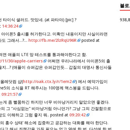
블로
938,
식 샐러드. 맛있네. (at 파타야) [pic] ?
t
14:36:24
은 아이폰5 출시를 허가한다고. 미확인 내용이지만 사실이라면
나라도 그래서…?…
http://fb.me/2lzRqU96R
posted at
려면 애플의 LTE 망 테스트를 통과해야한다고 함.
2/11/30/apple-carriers
어쩌면 우리나라에서 아이폰5의 출
을지…? (애플이 슈퍼갑은 슈퍼갑인듯… 갑질의 대명사 통신사들
금 올레닷컴 샵(
http://oak.ctx.ly/r/1em2
) 에서 예약가입이
ne5의 소식을 RT 해주시는 100명께 맥스봉을 드립니다.
t
09:21:57
다는게 좀 뻘쭘하긴 하지만 너무 비아냥거리지 말았으면 좋겠다.
의 그 “사심없는” 비아냥거림 아니던가? 그냥 그의 간절함으로
이해하고 그럼 좋지 뭐.. posted at
09:20:42
의 홍수 상태’ 해소에 집중하고 공감하는 대화를 해야 한단다.
다고 해서 죄책감을 가질 필요는 없고 열에 한 번, 다섯에 한 번