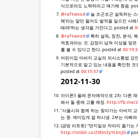
식으로라도 노력하라고 얘기해 줬음. post
@raftwood
늘 조곤조곤 설득하는 스타
해’라는 말만 들어도 발작을 일으킨 사례
때려!’하는 생각을 가진다고. posted at
0
@raftwood
특히 설득, 칭찬, 분석,
역효과라는 것. 감정이 넘쳐 이성을 덮은
를 볼 수 있다고 한다. posted at
00:19:3
어린이집 아버지 교실의 의사소통법 강연은
기본적으로 알고 있는 내용을 확인한 것도
posted at
00:15:57
2012-11-30
아이폰5 올레 문자예약으로 2차. 다른 채
봐서 둘 중에 고를 예정.
http://fb.me/
“서울시와 함께 하는 찾아가는 아버지 교
는 중. 재미있게 잘 하시넹. 2부는 아빠와 
(금방 리트윗) “딴지일보 차라리 옮기는 
http://tmblr.co/Z0DnZyYLhnJG
pos