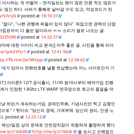
리 이사하는 게 어떨까 – 딴지일보는 팬이 많은 만큼 적도 많은가
도 많긴 하다. 서버가 통째로 날아갈 수도 있고, 악성코드가 잔
ZyYLhnJG
posted at
18:10:37
 “젊다”, “나쁜 관행에 찌들어 있지 않다”. 뒤집으면 경력의 단점
 마침표까지 다 옳은 말이라서 ㅆㅂ 소리가 절로 나오는 글.
53235390
posted at
14:22:37
바마에 대한 이미지 비교 분석)] 아주 좋은 글. 사진을 통해 리더
me/1pAd1Pcr1
posted at
12:41:56
tp://fb.me/2xr5Ntppi
posted at
12:38:02
는 데가 있어서 전화번호를 낼름 헌납했는데 어느 사이트인지 기
KT] 아이폰5 12/7 공식출시, 11/30 밤10시부터 예약가입 진행.
가 인정한 1.8Ghz LTE WARP 전국망으로 최고의 품질을 약
지 그냥 하던거 계속하는거임. 경제민주화, 기념사진만 찍고 김종인
삶으로.” / 핫이슈: “당신의 경제, 가계부채. 당신의 권리, 인권-노
 posted at
12:23:12
년>이 예산/일정 상의 문제로 안전장치없이 위험하게 촬영하게 했다
/ow.ly/i/1bk88
http://ow.ly/i/1bk8r
을 보시고 오해없으