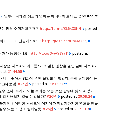
일부러 피해갈 정도의 영화는 아니니까 보세요. ;;; posted at
 귀요미 커플 어쩔거얔ㅋㅋㅋ
http://fb.me/BL6xXShN
posted
… 이거 진짠가? [pic] ?
http://path.com/p/4A4EtJ
킨버거가 등장하네요.
http://t.co/QwAY8YyT
posted at
 연기대상은 나로호와 아이폰5가 치열한 경합을 벌인 끝에 나로호가
d at
21:44:50
가 너무 좋아서 영화에 완전 몰입할수 있었다. 특히 최계장이 돋
 그대로임.
#26년
posted at
21:13:34
일수 없다. 우리가 오늘 누리는 모든 것은 광주에 빚지고 있고.
해 회의해보지 않을수 있을까?
#26년
posted at
20:59:24
에 쫓기면서 이만한 완성도에 심지어 재미있기까지한 영화를 만들
질수 있는 최선의 영화일듯.
#26년
posted at
20:59:19