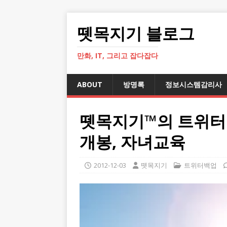
뗏목지기 블로그
만화, IT, 그리고 잡다잡다
ABOUT
방명록
정보시스템감리사
뗏목지기™의 트위터 ~20
개봉, 자녀교육
2012-12-03
뗏목지기
트위터백업