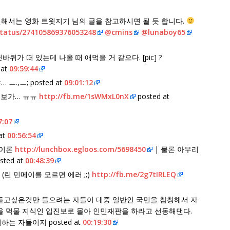
관련해서는 영화 트윗지기 님의 글을 참고하시면 될 듯 합니다.
status/274105869376053248
@cmins
@lunaboy65
바퀴가 떠 있는데 나올 때 애먹을 거 같으다. [pic] ?
 at
09:59:44
ㅡ.,ㅡ; posted at
09:01:12
비보가… ㅠㅠ
http://fb.me/1sWMxL0nX
posted at
7:07
at
00:56:54
행이론
http://lunchbox.egloos.com/5698450
| 물론 아무리
ted at
00:48:39
 (린 민메이를 모르면 에러 ;;)
http://fb.me/2g7tIRLEQ
 듣고싶은것만 들으려는 자들이 대중 일반인 국민을 참칭해서 자
을 먹물 지식인 입진보로 몰아 인민재판을 하라고 선동해댄다.
 자들이지 posted at
00:19:30