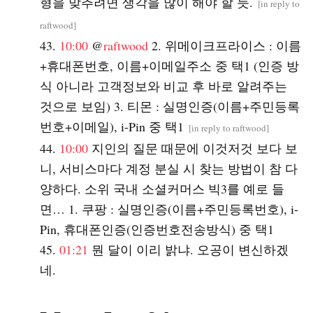
형을 맞추려면 생각을 많이 해야 할 듯.
[
in reply to
raftwood
]
10:00
@
raftwood
2. 위메이크프라이스 : 이름
+휴대폰번호, 이름+이메일주소 중 택1 (인증 방
식 아니라 고객정보와 비교 후 바로 알려주는
것으로 보임) 3. 티몬 : 실명인증(이름+주민등록
번호+이메일), i-Pin 중 택1
[
in reply to raftwood
]
10:00
지인의 질문 때문에 이것저것 보다 보
니, 서비스마다 계정 분실 시 찾는 방법이 참 다
양하다. 소위 국내 소셜커머스 빅3를 예로 들
면… 1. 쿠팡 : 실명인증(이름+주민등록번호), i-
Pin, 휴대폰인증(인증번호전송방식) 중 택1
01:21
뭔 달이 이리 밝냐. 오공이 변신하겠
네.