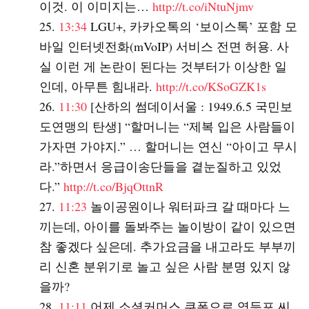
이것. 이 이미지는…
http://t.co/iNtuNjmv
13:34
LGU+, 카카오톡의 ‘보이스톡’ 포함 모
바일 인터넷전화(mVoIP) 서비스 전면 허용. 사
실 이런 게 논란이 된다는 것부터가 이상한 일
인데, 아무튼 힘내라.
http://t.co/KSoGZK1s
11:30
[산하의 썸데이서울 : 1949.6.5 국민보
도연맹의 탄생] “할머니는 “제복 입은 사람들이
가자면 가야지.” … 할머니는 연신 “아이고 무시
라.”하면서 응급이송단들을 곁눈질하고 있었
다.”
http://t.co/BjqOttnR
11:23
놀이공원이나 워터파크 갈 때마다 느
끼는데, 아이를 돌봐주는 놀이방이 같이 있으면
참 좋겠다 싶은데. 추가요금을 내고라도 부부끼
리 신혼 분위기로 놀고 싶은 사람 분명 있지 않
을까?
11:11
어제 소셜커머스 쿠폰으로 영등포 씨