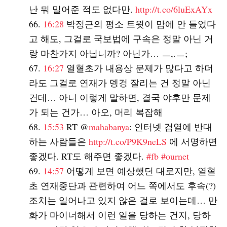
난 뭐 밀어준 적도 없다만.
http://t.co/6luExAYx
16:28
박정근의 평소 트윗이 맘에 안 들었다
고 해도, 그걸로 국보법에 구속은 정말 아닌 거
랑 마찬가지 아닙니까? 아닌가… ㅡ,.ㅡ;
16:27
열혈초가 내용상 문제가 많다고 하더
라도 그걸로 연재가 뎅겅 잘리는 건 정말 아닌
건데… 아니 이렇게 말하면, 결국 야후만 문제
가 되는 건가… 아오, 머리 복잡해
15:53
RT @
mahabanya
: 인터넷 검열에 반대
하는 사람들은
http://t.co/P9K9neLS
에 서명하면
좋겠다. RT도 해주면 좋겠다.
#fb
#ournet
14:57
어떻게 보면 예상했던 대로지만, 열혈
초 연재중단과 관련하여 어느 쪽에서도 후속(?)
조치는 일어나고 있지 않은 걸로 보이는데… 만
화가 마이너해서 이런 일을 당하는 건지, 당하