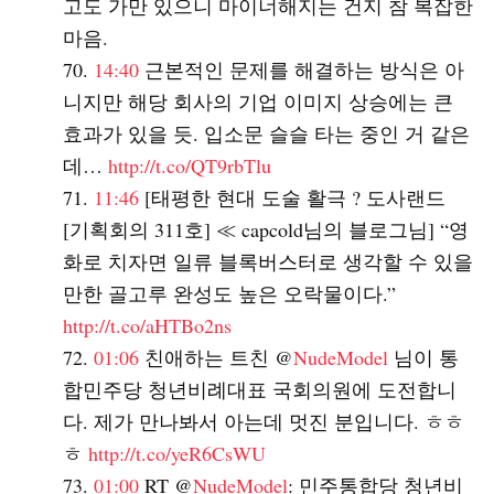
고도 가만 있으니 마이너해지는 건지 참 복잡한
마음.
14:40
근본적인 문제를 해결하는 방식은 아
니지만 해당 회사의 기업 이미지 상승에는 큰
효과가 있을 듯. 입소문 슬슬 타는 중인 거 같은
데…
http://t.co/QT9rbTlu
11:46
[태평한 현대 도술 활극 ? 도사랜드
[기획회의 311호] ≪ capcold님의 블로그님] “영
화로 치자면 일류 블록버스터로 생각할 수 있을
만한 골고루 완성도 높은 오락물이다.”
http://t.co/aHTBo2ns
01:06
친애하는 트친 @
NudeModel
님이 통
합민주당 청년비례대표 국회의원에 도전합니
다. 제가 만나봐서 아는데 멋진 분입니다. ㅎㅎ
ㅎ
http://t.co/yeR6CsWU
01:00
RT @
NudeModel
: 민주통합당 청년비