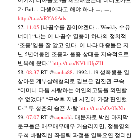
여기서 디아블로3를 체크해봤는데 비디오카드
가 Fail… 다행이라고 해야 하나 ㅡ,.ㅡ;
http://t.co/aRYA6Ads
11:05
[나꼼수를 끊어야겠다 :: Weekly 수유
너머] “나는 이 나꼼수 열풍이 하나의 정치적
‘조증’임을 잘 알고 있다. 이 나라 대중들은 지
난 5년여동안 조증과 울증 상태를 지속적으로
반복해 왔다.”
http://t.co/NVh1UpZH
08:37
RT @
sanha88
: 1992.1.19 성폭행을 일
삼아온 계부살해혐의로 김보은 김진관 구속
“어머니 다음 사랑하는 여인의고통을 외면할
수 없었다” “구속후 지낸 시간이 가장 편안했
다.” 두 청춘의 슬픈 사랑
http://t.co/sOz0IsXh
07:07
RT @
capcold
: 대문자로 박힌 마지막
문구들은 매우매우매우 거슬리지만, 정동영의
무척 바람직한 좌클릭 과정을 일목요연 정리한