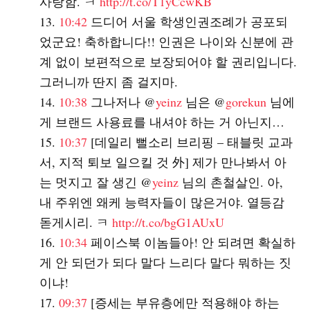
사랑함. ㅋ
http://t.co/T1yCcwKB
10:42
드디어 서울 학생인권조례가 공포되
었군요! 축하합니다!! 인권은 나이와 신분에 관
계 없이 보편적으로 보장되어야 할 권리입니다.
그러니까 딴지 좀 걸지마.
10:38
그나저나 @
yeinz
님은 @
gorekun
님에
게 브랜드 사용료를 내셔야 하는 거 아닌지…
10:37
[데일리 뻘소리 브리핑 – 태블릿 교과
서, 지적 퇴보 일으킬 것 外] 제가 만나봐서 아
는 멋지고 잘 생긴 @
yeinz
님의 촌철살인. 아,
내 주위엔 왜케 능력자들이 많은거야. 열등감
돋게시리. ㅋ
http://t.co/bgG1AUxU
10:34
페이스북 이놈들아! 안 되려면 확실하
게 안 되던가 되다 말다 느리다 말다 뭐하는 짓
이냐!
09:37
[증세는 부유층에만 적용해야 하는