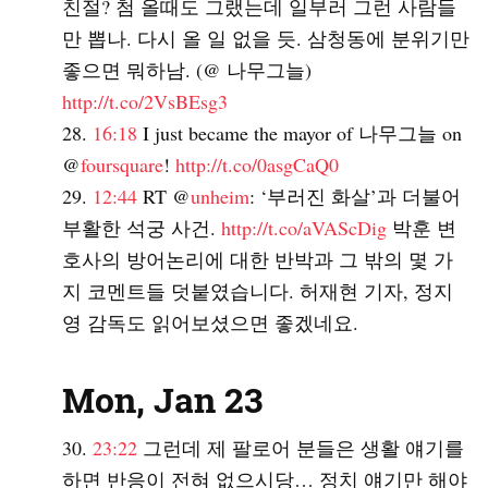
친절? 첨 올때도 그랬는데 일부러 그런 사람들
만 뽑나. 다시 올 일 없을 듯. 삼청동에 분위기만
좋으면 뭐하남. (@ 나무그늘)
http://t.co/2VsBEsg3
16:18
I just became the mayor of 나무그늘 on
@
foursquare
!
http://t.co/0asgCaQ0
12:44
RT @
unheim
: ‘부러진 화살’과 더불어
부활한 석궁 사건.
http://t.co/aVAScDig
박훈 변
호사의 방어논리에 대한 반박과 그 밖의 몇 가
지 코멘트들 덧붙였습니다. 허재현 기자, 정지
영 감독도 읽어보셨으면 좋겠네요.
Mon, Jan 23
23:22
그런데 제 팔로어 분들은 생활 얘기를
하면 반응이 전혀 없으시당… 정치 얘기만 해야