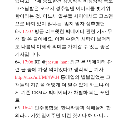
했다고. 근데 중요한건 강용석의 비정상적 폭로
고소남발은 오로지 성추행맨 이미지를 벗기위
함이라는 것. 어느새 열분들 사이에서도 고소맨
으로 바껴 있지 않냐는. 잊지 말자 성추행맨.
17:07
방금 리트윗한 빅데이터 관련 기사 무
척 잘 쓴 글이네요. 어떤 수준의 사람이 보더라
도 나름의 이해와 의미를 가져갈 수 있는 좋은
기사입니다.
17:06
RT @
jaesun_han
: 최근 본 빅데이터 관
련 글 중에 가장 의미있다고 생각되는 기사
http://t.co/mUMf4Wd4
롱테일의 별볼일없는 고
객들의 지갑을 어떻게 더 열수 있게 하느냐 이
게 기존 CRM과 빅데이터가 차별화 되는 포인
트
16:41
민주통합당, 한나라당과 석패율제 합
의라… 기껏 밀어주면 이런 짓이나 해 대니…