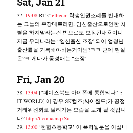
Sat, Jan 21
19:08
RT @
elliecn
: 학생인권조례를 반대하
는 그들의 주장대로라면, 임신출산으로인한 차
별을 하지말라는건 법으로도 보장된내용이니
지금 우리나라는 “임신출산 조장”되어 엄청난
출산률을 기록해야하는거아님?ㅋㅋ 근데 현실
은?ㅋ 게다가 동성애는 “조장” …
Fri, Jan 20
13:04
[“페이스북도 아이폰에 통합되나” ::
IT WORLD] 이 경우 SK컴즈(싸이월드)가 공정
거래위원회로 달려가는 모습을 보게 될 것입니
다?
http://t.co/uacnqxSu
13:00
‘헌혈초등학교’ 이 폭력웹툰을 아십니