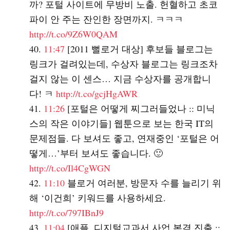
까? 포털 사이트에 무방비 노출. 헌혈하고 초코
파이 안 주는 잔인한 장면까지. ㅋㅋㅋ
http://t.co/9Z6W0QAM
11:47
[2011 뻘로거 대상] 후보들 블로그는
링크가 걸려있는데, 수상자 블로그는 링크조차
걸지 않는 이 센스… 지금 수상자를 공개합니
다! ㅋ
http://t.co/gcjHgAWR
11:26
[포털은 어떻게 찌그러들었나 :: 미닉
스의 작은 이야기들] 웹툰으로 보는 한국 IT의
문제점들. 다 보셔도 좋고, 연재중인 ‘포털은 어
떻게…’부터 보셔도 좋습니다. 🙂
http://t.co/Il4CgWGN
11:10
블로거 여러분, 방문자 수를 늘리기 위
해 ‘이건희’ 키워드를 사용하세요.
http://t.co/797IBnJ9
11:04
[애플, 디지털교과서 사업 본격 진출 ::