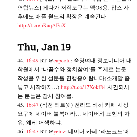
연합뉴스] 게다가 저작도구는 맥OS용. 잡스 사
후에도 애플 월드의 확장은 계속된다.
http://t.co/uRaqAEcX
Thu, Jan 19
16:49
RT @
capcold
: 숙명여대 정보미디어 대
학원에서 ‘나꼼수와 정치참여’를 주제로 논문
작성을 위한 설문을 진행중이랍니다(소개말 좀
넣고 시작하지…)
http://t.co/17Xokf84
시간되시
는 분들은 잠시 참여를.
16:47
(직전 리트윗) 전라도 비하 카페 시정
요구에 네이버 불복이라… 네이버와 표현의 자
유, 왜케 어색하냐.
16:47
RT @
yeinz
: 네이버 카페 ‘라도코드’에