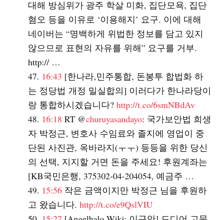
대해 방심위가 광주 학살 미화, 집단모욕, 집단
혐오 등을 이유로 ‘이용해지’ 요구. 이에 대해
네이버는 “명백하게 위법한 정보를 담고 있지
않으므로 표현의 자유를 위해” 요구를 거부.
http:// …
16:43
[한나라,민주통합, 돈봉투 합법화 하
는 정당법 개정 밀실합의] 이러다가 한나라당이
랑 통합하시겠습니다?
http://t.co/6smNBdAv
16:18
RT @
churuyasandayo
: 국가보안법 희생
자 박정근, 변호사 수임료와 졸지에 영업이 중
단된 사진관, 옥바라지(ㅜㅜ) 등등을 위한 당신
의 선택, 지지할 거면 돈을 주세요! 후원계좌는
[KB국민은행, 375302-04-204054, 예금주 …
15:56
작은 금액이지만 박정근 님을 후원하
고 왔습니다.
http://t.co/e9QslVIU
15:27
[Angelhalo Wiki: 이근안] 드디어 고문