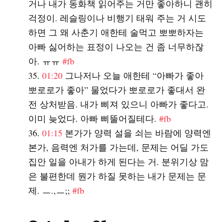
거나 내가 동화책 읽어주는 거만 좋아하니 괜히
걱정이. 레슬링이나 비행기 태워 주는 거 시도
하면 그 왜 사춘기 애한테 술먹고 뽀뽀하자는
아빠 싫어하는 표정이 나오는 건 좀 너무하잖
아. ㅠㅠ
#fb
01:20
그나저나 오늘 애한테 “아빠가 좋아
뽀로로가 좋아” 물었다가 뽀로로가 좋대서 완
전 상처받음. 내가 삐져 있으니 아빠가 좋다고.
이미 늦었다. 아빠 삐뚤어질테다.
#fb
01:15
본가가 양력 설을 쇠는 바람에 양력엔
본가, 음력엔 처가를 가는데, 문제는 어딜 가도
집안 일을 아내가 하게 된다는 거. 분위기상 맘
은 불편한데 뭔가 하질 못하는 내가 문제는 문
제. ㅡ.,ㅡ;;
#fb