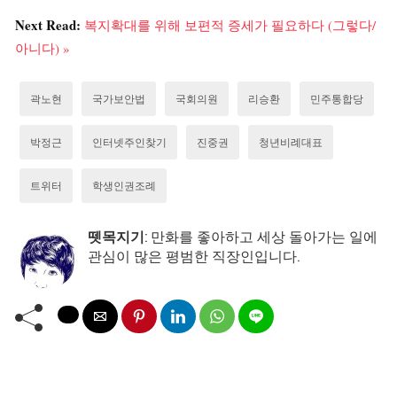
Next Read:
복지확대를 위해 보편적 증세가 필요하다 (그렇다/
아니다) »
곽노현
국가보안법
국회의원
리승환
민주통합당
박정근
인터넷주인찾기
진중권
청년비례대표
트위터
학생인권조례
뗏목지기
: 만화를 좋아하고 세상 돌아가는 일에
관심이 많은 평범한 직장인입니다.