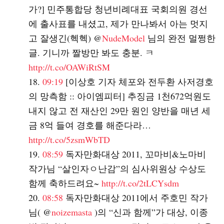
가?] 민주통합당 청년비례대표 국회의원 경선
에 출사표를 내셨고, 제가 만나봐서 아는 멋지
고 잘생긴(헥헥) @
NudeModel
님의 완전 멀쩡한
글. 기니까 짤방만 봐도 충분. ㅋ
http://t.co/OAWiRtSM
09:19
[이상호 기자 체포와 전두환 사저경호
의 망측함 :: 아이엠피터] 추징금 1천672억원도
내지 않고 전 재산인 29만 원인 양반을 매년 세
금 8억 들여 경호를 해준다라…
http://t.co/5zsmWbTD
08:59
독자만화대상 2011, 꼬마비&노마비
작가님 “살인자ㅇ난감”의 심사위원상 수상도
함께 축하드려요~
http://t.co/2tLCYsdm
08:58
독자만화대상 2011에서 주호민 작가
님( @
noizemasta
)의 “신과 함께”가 대상, 이종