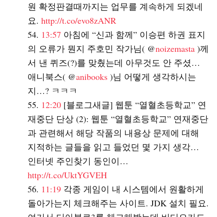
원 확정판결때까지는 업무를 계속하게 되겠네
요.
http://t.co/evo8zANR
13:57
아침에 “신과 함께” 이승편 하권 표지
의 오류가 뭔지 주호민 작가님( @
noizemasta
)께
서 낸 퀴즈(?)를 맞췄는데 아무것도 안 주셨…
애니북스( @
anibooks
)님 어떻게 생각하시는
지…? ㅋㅋㅋ
12:20
[블로그새글] 웹툰 “열혈초등학교” 연
재중단 단상 (2): 웹툰 “열혈초등학교” 연재중단
과 관련해서 해당 작품의 내용상 문제에 대해
지적하는 글들을 읽고 들었던 몇 가지 생각…
인터넷 주인찾기 동인이…
http://t.co/UktYGVEH
11:19
각종 게임이 내 시스템에서 원활하게
돌아가는지 체크해주는 사이트. JDK 설치 필요.