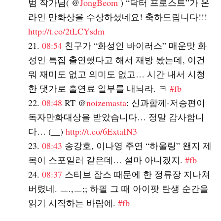
범 작가님( @
JongBeom
) “닥터 프로스트”가 온
라인 만화상을 수상하셨네요! 축하드립니다!!!
http://t.co/2tLCYsdm
08:54
친구가 “화성인 바이러스” 매운맛 화
성인 특집 출연했다고 해서 재방 봤는데, 이건
뭐 재미도 없고 의미도 없고… 시간 내서 시청
한 댓가로 출연료 일부를 내놔라. ㅋ
#fb
08:48
RT @
noizemasta
: 신과함께-저승편이
독자만화대상을 받았습니다… 정말 감사합니
다… (__)
http://t.co/6ExtaIN3
08:43
송강호, 이나영 주연 “하울링” 왠지 제
목이 스포일러 같은데… 설마 아니겠지.
#fb
08:37
스티브 잡스 때문에 한 정류장 지나쳐
버렸네. ㅡ.,ㅡ;; 하필 그 때 아이팟 탄생 순간을
읽기 시작하는 바람에.
#fb