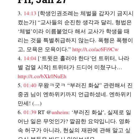
14:13
[학생인권조례는 체벌을 갑자기 금지시
켰는가] “교사들의 순진한 생각과 달리, 형법은
‘체벌’이라 이름붙었다 해서 교사가 학생을 때
리는 것을 특별취급하지 않는다. 폭행은 폭행이
고, 모욕은 모욕이다.”
http://t.co/ac6Fi9Cw
14:04
[‘트윗은 흘러야 한다’던 트위터, 나라
별 검열 시작] 트위터가 드디어 미쳤구나…
http://t.co/bXk0NuEh
01:40
우왕ㅋ굿ㅋ “부러진 화살” 관련해서 진
중권 님이 엔하위키까지 언급하셨네. 엔하위키
만세! (…)
01:39
RT @
unheim
: ‘부러진 화살’, 실제로 일
어난 일은 무엇인가? 깔끔한 요약입니다. 영화
속 허구가 아니라, 현실의 재판에 관해 알고 싶