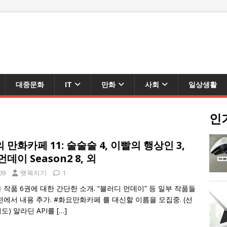
대중문화
IT
만화
사회
일상생활
인
만화카페 11: 술술술 4, 이빨의 행상인 3,
데이 Season2 8, 외
09
뗏목지기
1
 작품 6권에 대한 간단한 소개. “블러디 먼데이” 등 일부 작품들
전에서 내용 추가. #화요만화카페 를 대신할 이름을 모집중. (선
도) 알라딘 API를
[…]