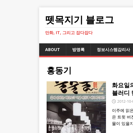
뗏목지기 블로그
만화, IT, 그리고 잡다잡다
ABOUT
방명록
정보시스템감리사
홍동기
화요일의 
블러디 먼
2012-10-
이주에 읽은
은 트윗 버
물이 있을지