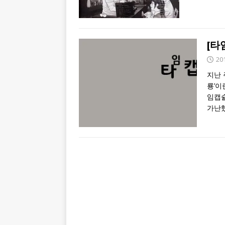
[타
20
지난 
룡’이
임캡슐
가난