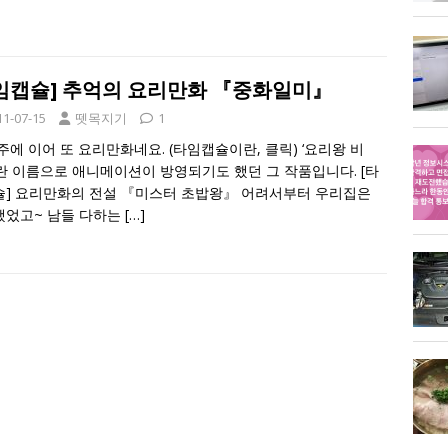
임캡슐] 추억의 요리만화 『중화일미』
11-07-15
뗏목지기
1
주에 이어 또 요리만화네요. (타임캡슐이란, 클릭) ‘요리왕 비
란 이름으로 애니메이션이 방영되기도 했던 그 작품입니다. [타
] 요리만화의 전설 『미스터 초밥왕』 어려서부터 우리집은
했었고~ 남들 다하는
[…]