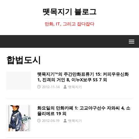
뗏목지기 블로그
만화, IT, 그리고 잡다잡다
합법도시
뗏목지기™의 주간만화표류기 15: 커피우유신화
1, 진격의 거인 8, 이누X보쿠 SS 7 외
2012-11-14
뗏목지기
화요일의 만화카페 1: 고교야구선수 자와씨 4, 소
믈리에르 19 외
2012-06-19
뗏목지기