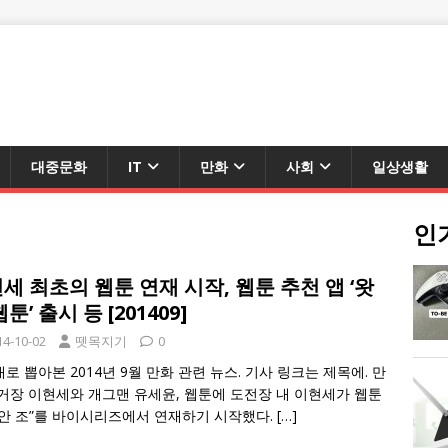
대중문화
IT
만화
사회
일상생활
인
세 최초의 웹툰 연재 시작, 웹툰 추천 앱 ‘왓
툰’ 출시 등 [201409]
14-10-02
뗏목지기
0
로 뽑아본 2014년 9월 만화 관련 뉴스. 기사 링크는 제목에. 만
거장 이현세와 개그맨 유세윤, 웹툰에 도전장 내 이현세가 웹툰
안 조”를 바이시리즈에서 연재하기 시작했다.
[…]