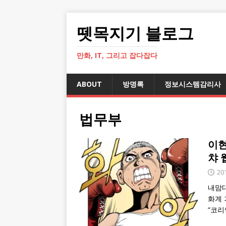
뗏목지기 블로그
만화, IT, 그리고 잡다잡다
ABOUT
방명록
정보시스템감리사
법무부
이현
챠 웹
20
내맘대
화계 
“코리