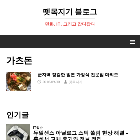
뗏목지기 블로그
만화, IT, 그리고 잡다잡다
가츠돈
군자역 정갈한 일본 가정식 전문점 마리모
2016-09-30
뗏목지기
인기글