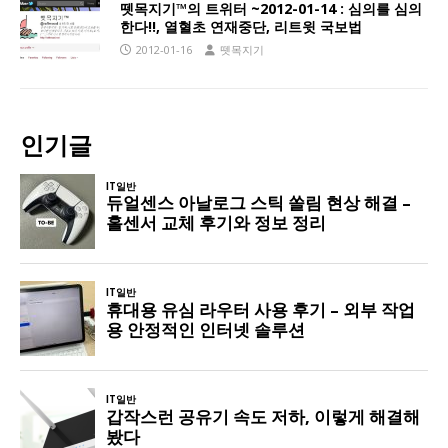
뗏목지기™의 트위터 ~2012-01-14 : 심의를 심의
한다!!, 열혈초 연재중단, 리트윗 국보법
2012-01-16
뗏목지기
인기글