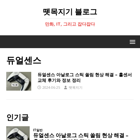
뗏목지기 블로그
만화, IT, 그리고 잡다잡다
듀얼센스
듀얼센스 아날로그 스틱 쏠림 현상 해결 – 홀센서
교체 후기와 정보 정리
2024-06-25
뗏목지기
인기글