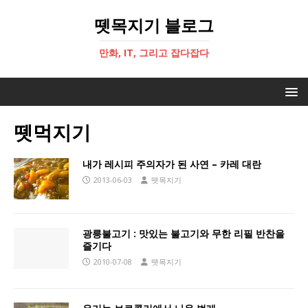
뗏목지기 블로그
만화, IT, 그리고 잡다잡다
뗏먹지기
내가 레시피 주의자가 된 사연 – 카레 대란
2013-06-03
뗏목지기
광릉불고기 : 맛있는 불고기와 무한 리필 반찬을
즐기다
2010-07-08
뗏목지기