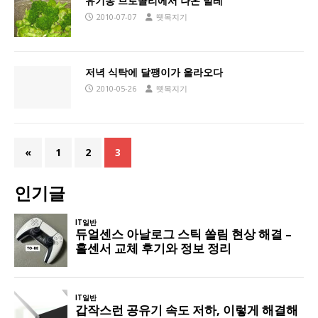
유기농 브로콜리에서 나온 벌레
2010-07-07
뗏목지기
저녁 식탁에 달팽이가 올라오다
2010-05-26
뗏목지기
«
1
2
3
인기글