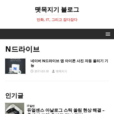
뗏목지기 블로그
만화, IT, 그리고 잡다잡다
N드라이브
네이버 N드라이브 앱 아이폰 사진 자동 올리기 기
능
2011-03-30
뗏목지기
인기글