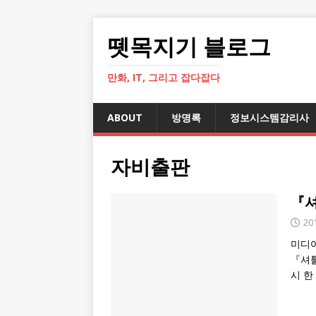
뗏목지기 블로그
만화, IT, 그리고 잡다잡다
ABOUT
방명록
정보시스템감리사
자비출판
『셔
20
미디어
『셔틀
시 한