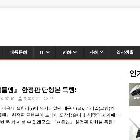
대중문화
IT
만화
사회
일상생활
인
틀맨』 한정판 단행본 득템!!
10-07-10
뗏목지기
13
다음에 절찬리(?)에 연재되었던 네온비(글), 캐러멜(그림)의
맨』 한정판 단행본이 드디어 도착했습니다. 병맛의 세계에 다
 번 푹 빠져 볼 수 있겠군요. 『셔틀맨』 한정판 단행본 득템!!