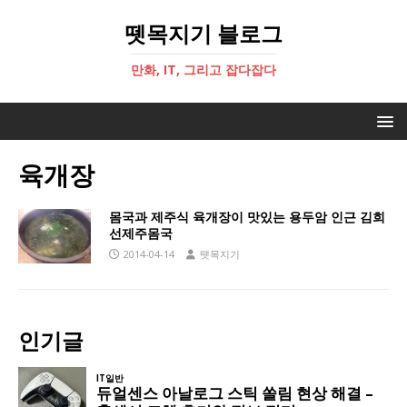
뗏목지기 블로그
만화, IT, 그리고 잡다잡다
육개장
몸국과 제주식 육개장이 맛있는 용두암 인근 김희
선제주몸국
2014-04-14
뗏목지기
인기글