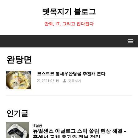
뗏목지기 블로그
만화, IT, 그리고 잡다잡다
완탕면
코스트코 통새우완탕을 추천해 본다
2021-05-19
뗏목지기
인기글