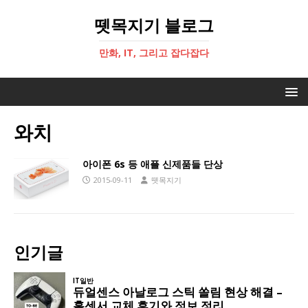
뗏목지기 블로그
만화, IT, 그리고 잡다잡다
와치
아이폰 6s 등 애플 신제품들 단상
2015-09-11
뗏목지기
인기글