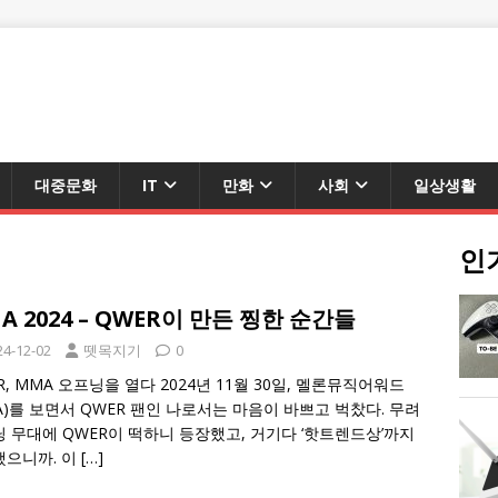
대중문화
IT
만화
사회
일상생활
인
A 2024 – QWER이 만든 찡한 순간들
24-12-02
뗏목지기
0
R, MMA 오프닝을 열다 2024년 11월 30일, 멜론뮤직어워드
A)를 보면서 QWER 팬인 나로서는 마음이 바쁘고 벅찼다. 무려
 무대에 QWER이 떡하니 등장했고, 거기다 ‘핫트렌드상’까지
했으니까. 이
[…]