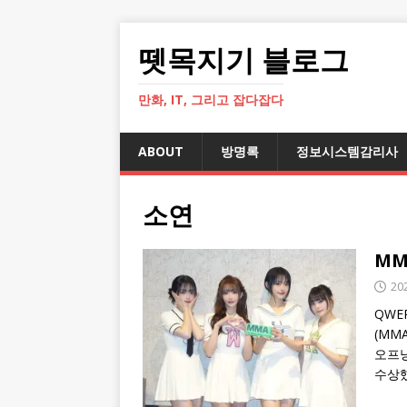
뗏목지기 블로그
만화, IT, 그리고 잡다잡다
ABOUT
방명록
정보시스템감리사
소연
MM
20
QWE
(MM
오프닝
수상